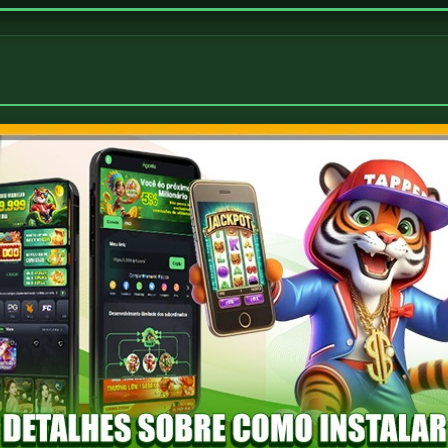
🌐 Social & Contato