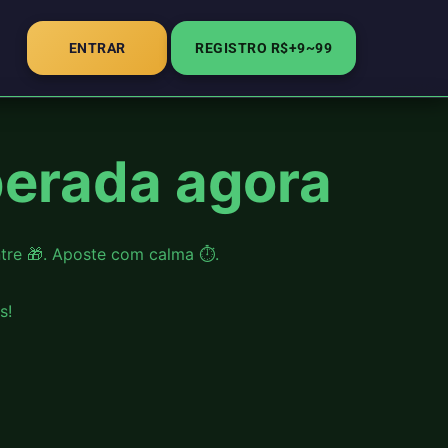
ENTRAR
REGISTRO R$+9~99
👤 Conta
berada agora
Login
Cadastro
tre 🎁. Aposte com calma ⏱️.
Bônus
s!
VIP