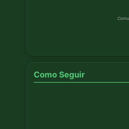
Comun
Como Seguir