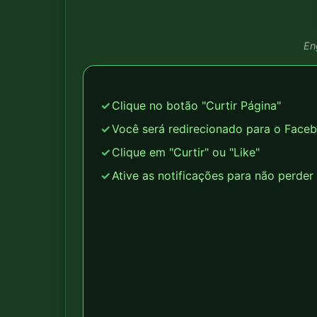
En
Clique no botão "Curtir Página"
Você será redirecionado para o Face
Clique em "Curtir" ou "Like"
Ative as notificações para não perder