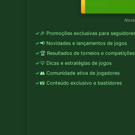
Novi
🎉 Promoções exclusivas para seguidore
📢 Novidades e lançamentos de jogos
🏆 Resultados de torneios e competições
💡 Dicas e estratégias de jogos
👥 Comunidade ativa de jogadores
📸 Conteúdo exclusivo e bastidores