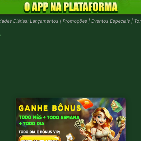
📱 Telegram
📘 Facebook
dades Diárias: Lançamentos | Promoções | Eventos Especiais | Tor
s