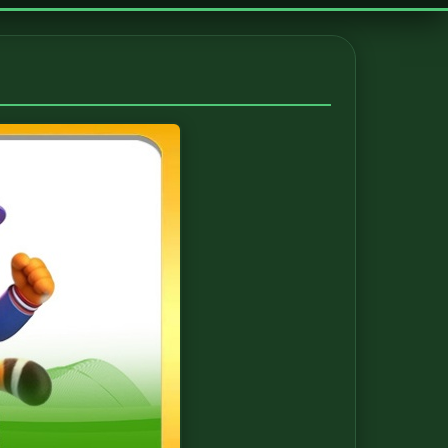
📱 Download
APK
Download
Baixar
Instalar