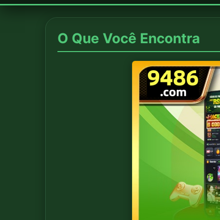
Lottery
O Que Você Encontra
🏆 Plataforma
Plataforma
Bet
Win
APP