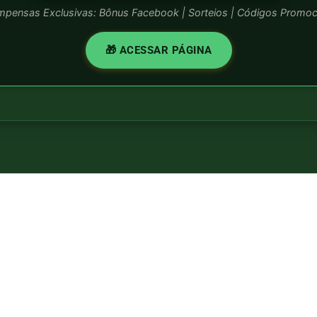
pensas Exclusivas: Bônus Facebook | Sorteios | Códigos Promoc
🎁 ACESSAR PÁGINA