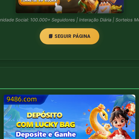
idade Social: 100.000+ Seguidores | Interação Diária | Sorteios M
📘 SEGUIR PÁGINA